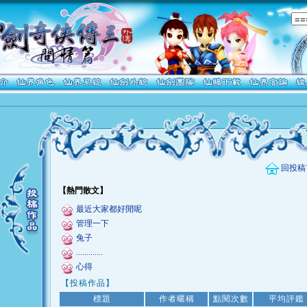
回投稿
【熱門散文】
最近大家都好閒呢
管理一下
兔子
.............
心得
【投稿作品】
標題
作者暱稱
點閱次數
平均評鑑