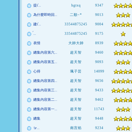
提ť...
hgtxq
9347
為什麼即時回...
二順~*
9013
建ť...
33544875245
9004
ࠥ...
33544875245
9175
表情
大帥大帥
8939
總集內容第六...
超天智
9460
總集內容第五...
超天智
9093
心得
珮子芸
14099
總集內容第四...
超天智
9656
總集內容第三...
超天智
9433
總集內容第二...
超天智
9462
總集內容第一...
超天智
11743
總集
超天智
9448
ࡢ...
南宫焰
9234