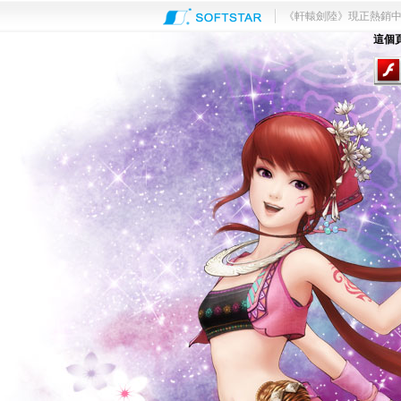
《軒轅劍陸》現正熱銷
這個頁