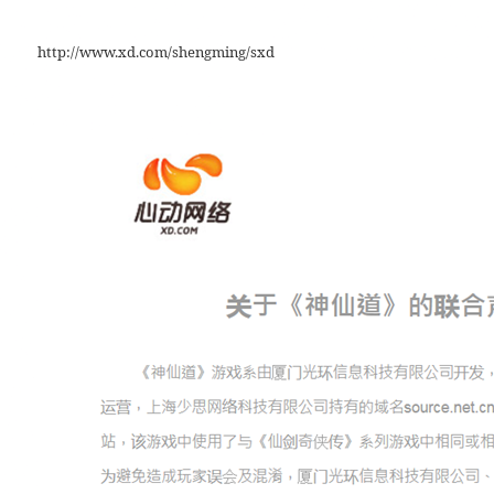
http://www.xd.com/shengming/sxd