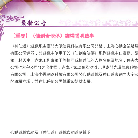
【重要】《仙劍奇俠傳》維權聲明啟事
《神仙道》遊戲系由
廈門光環信息科技有限公司
開發，
上海心動企業發
有限公司
運營，該遊戲中使用了與《仙劍奇俠傳》系列遊戲中仙靈島、
娘、林天南、赤鬼王和毒娘子等相同或相近似的人物名稱及地名，侵害
公司
(“
大宇公司
”)
之著作權，造成玩家誤會及混淆。現
廈門光環信息科技
有限公司、上海少思網路科技有限公司
於心動遊戲及神仙道官網向大宇
的維權立場，並在此呼籲各界尊重智慧財產權。
心動遊戲官網及《神仙道》遊戲官網
道歉聲明